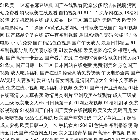
51欧美
一区精品麻豆经典
国产在线观看资源
波多野洁衣视频
污网
丰满人妻影片 加勒比东京热天堂 欧美变态另类在线 午夜福利局 中日韩性另
站免费看
特级欧美在线观看
自拍视频91
91艹艹
久草网在线
18福利
影院
老司机蜜桃在线
成人精品一区二区
韩日爆乳无码三级
欧美伦
类 91人妻成人专区 97人人专区 超碰婷婷色 福利社之免费区 黑丝萝少 九一
理电影网站
艹艹操操
AV黄色观看网站
日韩欧美在线国产
新91视频
网
国产精品分类在线
97午夜福利视频
岛国AV动作无码
波多野吉依
在线看 老湿机成人 欧美孕妇群交 日韩一级片VV 亚洲97涩色 91色女导航 99
电影
小h片免费
国产精品色色视屏
国产午夜成人
最新日韩精品
91
福利视频导航
欧美喷水影院
91爱爱视频
欧美色图论坛
91榴莲小视
热天天草 岛国精品在线播放 韩国OK影院麻豆 久久人人妻 欧美激情8p 青娱
频
国产高清一卡新区
国产看片资源
二色吧97资源站
欧美日韩另类0
91华人
国产日韩一区二区
日本网站在线免费
免费潮喷
91原创国产
乐青青草91 婷婷色色悠悠 亚洲性夜 91视频网站在 av91网址导航 大香蕉伊
视频
成人吃瓜福利
国产在线9
操碰高清免费视频
午夜电影全集
国产
AV无码
人妻系列
爱豆传媒倩女幽魂
超清国产剧大全
91中文字幕在
人视频网 黄色免费视频网站 美女的bb 青青超碰 日韩性爱第一页 亚洲黄网站
线
免费在线小视频
吃瓜福利小视频
免费91
国产日产亚洲精品
91社
在线高清
人人草香蕉
激情另类图片
亚洲欧美在线观看
成人三级成
网站 自拍十区 91人妻在线视频 av福利吧 成人深夜 极品伪娘TS 另类丝袜美
人三级
欧美老女人bb
日日操第一页
91网豆花视频
91福利剧场
免费
影视观看
91视频国产自拍
国产美女在线视频
欧美又大
无码四虎
女
腿 欧洲性生活社区 三级片无码 亚洲成网站 51啪影院 91熟女露脸 www欧美
同激吻视频
极品性爱导航
欧美国产拳交喷奶
中文字幕第三页
超碰
成人影视
欧美日韩中文一区
手机看片1204
91色快播
福利撸影院
激
com 大香蕉a 韩国有码电影 欧美日韩啊V 日韩影院黄色 亚洲色图美腿丝袜
情五月天国产
综合网五月天
美女主播青草
国产高清不卡视频
四虎
影视
欧美一区在线
操碰视频
五月天婷婷欧美
欧美大BB
国产福利啪