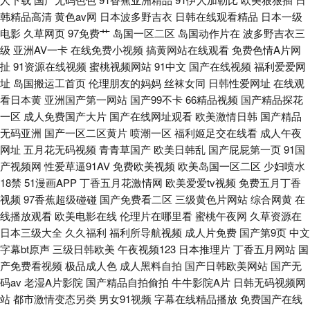
韩精品高清
黄色av网
日本波多野吉衣
日韩在线观看精品
日本一级
电影
久草网页
97免费艹
岛国一区二区
岛国动作片在
波多野吉衣三
级
亚洲AV一卡
在线免费小视频
搞黄网站在线观看
免费色情A片网
扯
91资源在线视频
蜜桃视频网站
91中文
国产在线视频
福利爱爱网
址
岛国搬运工首页
伦理朋友的妈妈
丝袜女同
日韩性爱网址
在线观
看日本黄
亚洲国产第一网站
国产99不卡
66精品视频
国产精品探花
一区
成人免费国产大片
国产在线网址观看
欧美激情日韩
国产精品
无码亚洲
国产一区二区黄片
喷潮一区
福利姬足交在线看
成人午夜
网址
五月花无码视频
青青草国产
欧美日韩乱
国产屁屁第一页
91国
产视频网
性爱草逼91AV
免费欧美视频
欧美岛国一区二区
少妇喷水
18禁
51漫画APP
丁香五月花激情网
欧美爱爱tv视频
免费五月丁香
视频
97香蕉超级碰碰
国产免费看二区
三级黄色片网站
综合网黄
在
线播放观看
欧美电影在线
伦理片在哪里看
蜜桃午夜网
久草资源在
日本三级大全
久久福利
福利所导航视频
成人片免费
国产第9页
中文
字幕bt原声
三级日韩欧美
午夜视频123
日本推理片
丁香五月网站
国
产免费看视频
极品成人色
成人黑料自拍
国产日韩欧美网站
国产无
码av
老湿A片影院
国产精品自拍偷拍
牛牛影院A片
日韩无码视频网
站
都市激情变态另类
男女91视频
字幕在线精品播放
免费国产在线