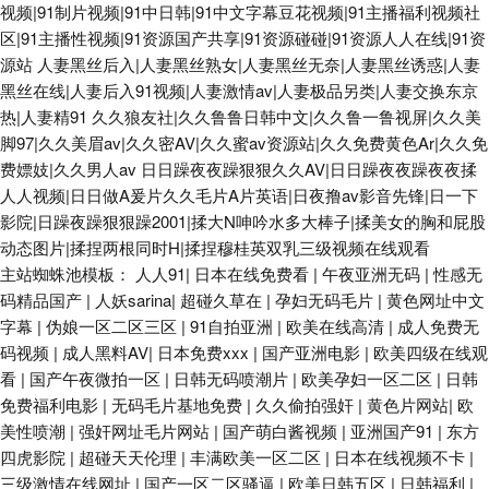
视频|91制片视频|91中日韩|91中文字幕豆花视频|91主播福利视频社
区|91主播性视频|91资源国产共享|91资源碰碰|91资源人人在线|91资
源站
人妻黑丝后入|人妻黑丝熟女|人妻黑丝无奈|人妻黑丝诱惑|人妻
黑丝在线|人妻后入91视频|人妻激情av|人妻极品另类|人妻交换东京
热|人妻精91
久久狼友社|久久鲁鲁日韩中文|久久鲁一鲁视屏|久久美
脚97|久久美眉av|久久密AV|久久蜜av资源站|久久免费黄色Ar|久久免
费嫖妓|久久男人av
日日躁夜夜躁狠狠久久AV|日日躁夜夜躁夜夜揉
人人视频|日日做A爰片久久毛片A片英语|日夜撸av影音先锋|日一下
影院|日躁夜躁狠狠躁2001|揉大N呻吟水多大棒子|揉美女的胸和屁股
动态图片|揉捏两根同时H|揉捏穆桂英双乳三级视频在线观看
主站蜘蛛池模板：
人人91
|
日本在线免费看
|
午夜亚洲无码
|
性感无
码精品国产
|
人妖sarina
|
超碰久草在
|
孕妇无码毛片
|
黄色网址中文
字幕
|
伪娘一区二区三区
|
91自拍亚洲
|
欧美在线高清
|
成人免费无
码视频
|
成人黑料AV
|
日本免费xxx
|
国产亚洲电影
|
欧美四级在线观
看
|
国产午夜微拍一区
|
日韩无码喷潮片
|
欧美孕妇一区二区
|
日韩
免费福利电影
|
无码毛片基地免费
|
久久偷拍强奸
|
黄色片网站
|
欧
美性喷潮
|
强奸网址毛片网站
|
国产萌白酱视频
|
亚洲国产91
|
东方
四虎影院
|
超碰天天伦理
|
丰满欧美一区二区
|
日本在线视频不卡
|
三级激情在线网址
|
国产一区二区骚逼
|
欧美日韩五区
|
日韩福利
|