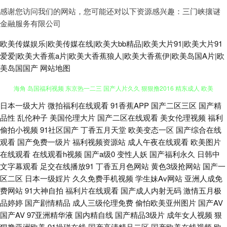
感谢您访问我们的网站，您可能还对以下资源感兴趣：三门峡攘谜
金融服务有限公司
欧美传媒娱乐|欧美传媒在线|欧美大bb精品|欧美大片91|欧美大片91
爱爱|欧美大香蕉a片|欧美大香蕉狼人|欧美大香蕉伊|欧美岛国A片|欧
美岛国国产
网站地图
日本一级大片
微拍福利在线观看
91香蕉APP
国产二区三区
国产精
91精片 萌白酱自慰91 91人妻精 爱豆传媒AV在线 超碰coan人妻 超碰在线奸
品性
乱伦种子
美国伦理大片
国产二区在线观看
美女伦理视频
福利
偷拍小视频
91社区国产
丁香五月天堂
欧美变态一区
国产综合在线
海角 岛国福利视频 东京热一二三 国产人片久久 狠狠撸2016 精东成人 欧美
观看
国产免费一级片
福利视频资源站
成人午夜在线观看
欧美图片
在线观看
在线观看h视频
国产a级0
变性人妖
国产福利永久
日韩中
激情一区 日韩精品电影 俺去啦影音先锋 国产插逼视频 久久精品网站免费 免
文字幕观看
足交在线播放91
丁香五月色网站
黄色3级抢网站
国产一
区二区
日本一级婬片
久久免费手机视频
学生妹Av网站
亚洲人成免
费91视频 日本不卡12 五月婷婷色网 51露脸熟女 91九色熟女旧板 91夜剧场
费网站
91大神自拍
福利片在线观看
国产成人内射无码
激情五月极
品婷婷
国产剧情精品
成人三级伦理免费
偷怕欧美亚州图片
国产AV
97亚洲中文字幕 www偷拍好色片 超碰导航 超碰九七AAA 免费人人妻导航
国产AV
97亚洲精华液
国内精自线
国产精品3级片
成年女人视频
狠
狠撸亚洲欧美
91操碰在线
国产高清精品二区
国产欧美在线视频
欧