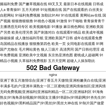
频福利免费
国产嫩草视频在线
69叉叉叉
最新日本在线视频
日韩成
人a
青青操91
五月天婷婷
91短视频在线
国产在线观看的
白丝美女
自慰网站
91福利免费视频
加勒比91AV
91在线观看
黄网站av在线
国
产视频
狠狠擼狠狠擼
91桃色小视频
91激情
91干啪啪
青青操青青干
主播诱惑无码专区
欧美视频电影
91播放
麻豆桃色网站
亚洲欧美国
产另类
欧美伦理另类
国产刺激对白
在线观看91精品
欧美成年视频
操碰操揉
成人微拍福利导航
亚洲欧美国产日韩
成年在线观看免费
岛国精品在线播放
狠狠撸第四色
欧美一页
女同电影在线观看
91网
国产尤物在
毛片网站黄色
狼人三级片
高清男同
国产日韩伦理淫
成
年免费视频
亚洲欧美中文视频
东京热亚洲色图
蜜桃成人超碰网
91
精品小视频
久草福利免费视影
五月天堂网
超碰人人操加勒比
502 Bad Gateway
nginx
亚洲丁香五月激情综合|亚洲丁香五月天缴情|亚洲粉嫩美白在线|亚洲
丰满多毛的户|亚洲丰满熟女一区二区蜜桃|亚洲风情偷拍区|亚洲风情
无码免费视频|亚洲福利|亚洲福利精品一区二区|亚洲福利区
91海角
熟女|91海角原创视频|91韩国女主播|91韩剧tv|91韩剧网|91夯先生|91
好色视频|91黑料精品国产|91黑丝|91黑丝大神在线
91制片国产做爱