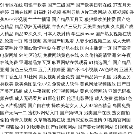
91专区在线
狠狠干欧美
国产三级国产
国产欧美日韩在线
97五月天
品自拍 抖阴精品在线大全 久草国产免费 青青娱乐91 亚洲一线网站 AV地址
婷婷
日韩在线网
91福利社视频
福利导航
A片三级网站
久草视频8
香
蕉APP污视频
艹艹艹插逼
国产精品五月天
狠狠操欧美性爱
国产绝
不卡免费 国产精品国产自产 美女深夜福利91 日韩欧美精品撸 亚洲一二三元
色精品
精品孕妇无码视频
午夜A片三级片
天美果冻传媒
久久国产成
人精品
精品93久久久
日本人妖射精
学生妹avav
国产熟女视频在线
码 91在线婷婷超碰 大香蕉av网站 老司机天堂 三级成人网址 91av福利 白丝
乱伦第一页
韩日视频
高清国产剧观看
人妻少妇视频二区
成人无码
高清毛片
亚洲av激情电影
午夜导航在线
国内主播第一页
国产高清
自慰在线 海角tv91 内射国产 日韩中文在线一区 影音先锋色天堂 www国产91
电影网址
91社区论坛
免费网站黄色在线
久久偷拍高清亚洲
91午夜
在线免费
亚洲精品第五页
麻豆网站在线观看
91精选国产
国产精品
狠狠肏成人专区 日本五区视频 尤物午夜福利在线 成人AV线上看 久草作爱 日
亚洲
黄色三级成年
五月天婷婷爱
国产不卡小视频
AV色哟哟
亚洲天
堂丁香五月
91社网
美女视频黄全免费
国产精品第一页国
另类区另
韩肏屄视频 亚洲天堂激情网 97在线资源 国产51精品 老湿福利影院 网站美女
类欧美
欧美色图乱伦小说
免费成人软件
黄色网址视频播放
国产日
产美产精品
成人午夜视频
伦理视频网站
黄色18禁网站
亚洲无码视
色色欧美 www春色国产
频在线
成人无码看片
91原创社区
伦理电影香港
成人免费
蜜桃91色
色
A片视频网
国产自在线
操欧美老女人
人人97综合精品
岛国免费
国产无码一二
蜜桃tv网站入口
国产第66页
另类国产在线
熟女自拍
偷拍
青青久视频
久草新视频在线
激情深爱欧美激情
91视频官网国
产
狠狠操-91
91我要操
国产ts视频网站
国产美女视频网站
91视频成
人下载
国产无码色色
91香蕉亚洲精品
91伊人加勒比
欧美狠狠插
日