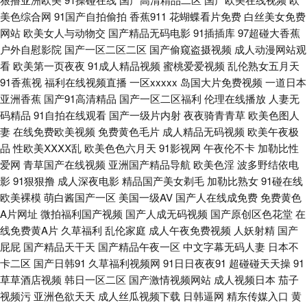
人人爱操 日韩福利社区 少妇福利姬91 午夜精品少妇 伊人99在线 91av狼友
美色综合网
91国产自拍偷拍
香蕉911
花蝴蝶看片免费
白丝美女免费
网站
欧美女人与动物交
国产精品无码电影
91插插库
97超碰大香蕉
3级久久精 91国产精选优质 91丝袜在线视频 成人四区 东京热天堂精品 黄色
户外自慰影院
国产一区二区二区
国产偷窥盗摄视频
成人动漫网站观
看
欧美第一页夜夜
91成人精品视频
蜜桃爱爱视频
乱伦熟女五月天
免费高清网站 久草成人福利 久久这里都是极品 蜜桃精品一区二区 蜜桃九九
91香蕉视
福利在线视频直播
一区xxxxx
岛国大片免费视频
一道日本
亚洲香蕉
国产91高清精品
国产一区二区福利
伦理在线播放
人妻无
女人A片综合 欧美A网站 欧美涩涩导航 欧美专区一 涩涩爱com 午夜香蕉视频
码精品
91自拍在线观看
国产一级片内射
夜夜骑青青草
欧美色图人
妻
在线免费欧美视频
免费黄色毛片
成人精品无码视频
欧美午夜极
香蕉观频 亚洲另类色情 91白丝足交 91无码超碰爱搞 97超碰人妻 auv28少妇
品
性欧美ⅩⅩⅩⅩ乱
欧美色色六月天
91影视网
午夜伦不卡
加勒比性
爱网
青草国产在线视频
亚洲国产精品导航
欧美色淫
波多野结依电
av老湿影院 啊v视频 成人电影国产MV 海角tv91 九九伊人 麻豆九九综合视频
影
91狠狠撸
成人深夜电影
精品国产美女剃毛
加勒比熟女
91碰在线
欧美裸模
萌白酱国产一区
美国一级AV
国产人在线成免费
免费黄色
A片网址
微拍福利国产视频
国产人成无码视频
国产原创区色花堂
在
欧洲成人ab 日本不卡中文字幕 四虎福利av导航 午夜吃瓜 亚洲av含羞草 伊人
线免费黄A片
久草福利
乱伦家庭
成人午夜免费视频
人妖射精
国产
屁屁
国产精品天干天
国产精品午夜一区
中文字幕无码人妻
日本不
久久综合影院 91色小孩导航 91网站熊猫 91在线图片视频 AV伊人影院 白丝
卡二区
国产日韩91
久草福利视频网
91日日夜夜91
超碰碰天天操
91
草草酒店视频
韩日一区二区
国产激情视频网站
成人视频日本
茄子
喷水喷浆 东方av黄色免费 国产熟女露脸 九九午夜成人剧场 男人吃瓜AV网 日
视频污
亚洲色欲天天
成人丝瓜视频下载
日韩逼网
精东传媒入口
黄