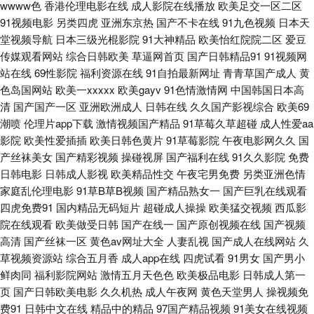
wwww色
香港伦理电影在线
成人影院在线播放
欧美足交一区二区
本叼嘿片 日韩欧美国产17 日韩在线色网 丝袜另类性爱AV 丝袜玉足射 亚洲
91视频电影
另类四虎
亚洲东京热
国产不卡在线
91九色视频
日本天
堂视频导航
日本三级光棍影院
91大神精品
欧美怡红院院二区
爱豆
啪在线 中日精品色哟哟 91美女艹逼网站 肏屄精品一区二区 丁香五月天导航
传媒观看网站
综合日韩欧美
草逼网首页
国产日韩精品91
91视频网
站在线
69性影院
福利资源在线
91自拍最新网址
青青草国产成人
黄
网 九九热6 蜜芽性爱亚洲 欧美日韩簧片 欧美性爱第九页 深夜AV网 午夜成人
色岛国网站
欧美一xxxxx
欧美gayv
91色情激情网
中国韩国日本高
清
国产国产一区
亚洲欧洲成人
日韩在线
久久国产影视综合
欧美69
色网 亚洲97在线 伊人婷婷麻豆 91免费链接 91夜色69 操逼网va 东京热女w
潮喷
伦理片app下载
激情视频国产精品
91草莓久草超碰
成人性爱aa
影院
欧美性爱插插
欧美日韩色黄片
91草莓影院
午夜电影网久久
国
姦 国产熟女自拍 狠狠撸最新 久热大香蕉 美女微拍福利 欧美人妖一区 欧美一
产丝袜美女
国产精彩视频
操碰视屏
国产福利在线
91久久影院
免费
日韩电影
日韩成人影视
欧美精品性交
午夜宅男免费
另类亚洲色情
二三四福利 日韩一页综合区 婷婷五月天色色 亚洲情色国豆花 91视频精品视
家庭乱伦理电影
91草B草B视频
国产精品熟女一
国产巨乳在线观看
四虎免费91
国内精品无码短片
超碰成人操操
欧美猛交视频
西瓜影
频 AV色欲蜜桃天堂 操人人aV 超碰五月 成人午夜三级视频 国产A√ 精品www
院在线观看
欧美做受日韩
国产在线一
国产原创视频在线
国产视频
高清
国产丝袜一区
黄色av网址大全
人妻乱视
国产成人在线网站
久
狼友视频aa 欧美aaa视频 蜜桃视频在现观看 国产H版在线观看 欧美黄色网
草视频资源站
综合五月香
成人app在线
四虎试看
91男女
国产男小
鲜肉同
福利影院网站
激情五月天色色
欧美极品电影
日韩成人第一
址 日韩欧美A片 天堂社区大香蕉 伊人白虎五月天 97色色中文字幕 超碰三机
页
国产日韩欧美电影
久久机热
成人午夜网
黄色天堂男人
操视频免
费91
日韩中文在线
精品中的精品
97国产精品视频
91美女在线视频