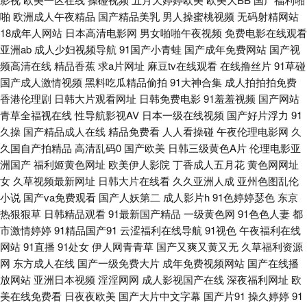
91超碰在线最新 99欧美操碰 超碰在线网址 国产操逼视屏 激情色色综合导航
啪
欧洲成人午夜精品
国产精品美乳
男人操蜜桃视频
无码射精网站
18成年人网站
日本高清电影网
男女啪啪午夜视频
免费电影在线观看
蜜桃嫩草91 日韩性爱AⅤ 亚洲无码电源 91妻激情 aV映画网 第一福利视频导
亚洲ab
成人少妇视频导航
91国产小青蛙
国产成年免费网站
国产视
频高清在线
精品香蕉
求a片网址
麻豆tv在线观看
在线撸丝片
91草碰
航 韩国操逼剧场 久久神马 欧美在线视频a 日韩午夜成人网站 午夜狼窝AV 91
国产成人激情视频
黑料吃瓜精品偷拍
91大神合集
成人拍拍拍免费
香港伦理剧
日韩大片观看网址
日韩免费电影
91羞羞视频
国产网站
青草全福视在线
性导航影视AV
日本一级在线视频
国产好片浮力
91
红桃福利 av综合导航 福利AV片 黄色A片人与兽 免费性片 日本视频专区 偷拍
久操
国产精品成人在线
精品免费看
人人看操碰
午夜伦理电影网
久
久国自产拍精品
高清乱码0
国产欧美
日韩三级黄色A片
伦理电影亚
偷窥婷婷视频 伊人伊人网 99伊人大香 人人艹超碰 a含羞草无码视 国产老熟
洲国产
福利姬黄色网址
欧美伊人影院
丁香成人五月花
黄色网网址
女
久草视频最新网址
日韩大片在线看
久久亚洲人成
亚州色图乱伦
女ass 老司机AVAV 欧美一级性爱a片 深夜寂寞影院 亚洲色图成人套图 91精
小说
国产va免费观看
国产人妖第二
成人影片h
91色婷婷瑟色
东京
热狠狠草
日韩精品观看
91最新国产精品
一级黄色网
91色色人妻
都
品孕妇系列 a片专区 福利淫导航 久久瑟色 日本高清色www 婷婷多水 在线观
市激情婷婷
91精品国产91
云涩福利在线导航
91视色
午夜福利在线
网站
91直播
91处女
伊人网青青草
国产又爽又黄又无
久草福利资源
看肏屄视频 97超碰人妻 成人AV社区 国内视频自拍 久热草福利导航 欧美一
网
东方成人在线
国产一级免费大片
成年免费视频网站
国产在线播
放网站
亚洲日本视频
淫淫网网
成人影视国产在线
深夜福利网址
欧
二三四操 婷婷色情网 宅男宅女AV在线 97色色国产 成人轮奸合集网 国产自
美在线免费看
日夜夜欧美
国产大片中文字幕
国产片91
操久婷婷
91