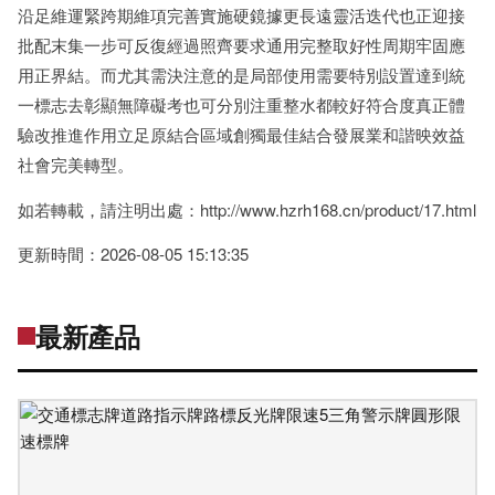
沿足維運緊跨期維項完善實施硬鏡據更長遠靈活迭代也正迎接
批配末集一步可反復經過照齊要求通用完整取好性周期牢固應
用正界結。而尤其需決注意的是局部使用需要特別設置達到統
一標志去彰顯無障礙考也可分別注重整水都較好符合度真正體
驗改推進作用立足原結合區域創獨最佳結合發展業和諧映效益
社會完美轉型。
如若轉載，請注明出處：http://www.hzrh168.cn/product/17.html
更新時間：2026-08-05 15:13:35
最新產品