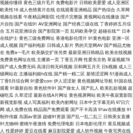
视频你懂得
黄色三级片毛片
免费电影片
日韩欧美爱爱
成人亚洲区
偷自拍 麻豆爱爱爱 人妻福利导航 五月天色婷姐 最新地址91 97麻豆传媒国产
欧美性16
成人色情黄片在线
在线观看亚洲精品
国产热综合
久草网
视频在线看
午夜精品网影院
伦理片完整版
黄视网站在线播放
国产
国产精品播放 老师美女丝袜啪啪 青娱乐青娱乐54 91美女免费黑料 www黄色
片自拍
国产在线91
AV亚洲网址
国产经典三级在线
丁香婷婷五月综
合
五月花亚洲综合
国产影院第一页
乱码欧美孕交
超碰在线艹
日本
片91 国模冰冰 老湿机香蕉久久 人妻丝袜中文字幕 伊人综合香蕉另类 99瑟瑟
在线护士
黄色三级免费网址
香港电影伦理片
91黄色电影
亚洲一区
成人视频
国产福利电影
日韩成人影片
男的天堂网AV
国产精品尤物
图 国产内射视频 老湿影院V48 人人变态另类av 婷婷大香蕉福利 91白丝在线
在
免费a一毛片
欧美肠交扩张另类
最新亚洲日韩精品
欧美在线视频
免费黄色网址在线
主播第一页
丁香五月网
性爱东京热
草逼视频78
看 AV免费在线精东 福利社影院 老司机色色 日韩AV色美眉 亚洲老湿机久久
国产成人免费无码
高清日韩无码视频
宗和网五月天
日b视频
成人三
级网站在
主播福利姬h在线
国产精一精二区
基情涩涩网
51漫画成人
91下载入口桃色 超碰蝴蝶乐 国产在线理论片a 六月天成人导航 日本理论53
丁香5月综合网
91爱爱com
伊人涩涩射
黄色视频网址导航
91国在线
观看
91最新自拍
黄色软件91
国产操女人
国产乱人
欧美乱欲视频
超
碰吃瓜
久草涩涩
最新在线A片网址
黄色视屏网站
欧美午夜寂寞影院
水 91最新免费网址 李宗瑞乱淫 日韩一及 亚洲中文字幕aw 91在线不卡 成人
新视觉影视
成人写真福利
欧美内射网址
日本中文字幕无码
97日穴
网
成人免费在线
精品国产免费观看
国产不卡高清
91av在线播放
91
日本三级 韩日三级网站 男女91免费观看 日韩天堂 亚洲女人含羞草 97资源在
制作传媒
岛国av资源
超碰91资源
国产乱一乱二乱三
日韩美女直播
91尤物69
蜜桃午夜激情
免费伦理电影
日本电影伦理片
黄瓜视频成
线视频 国产极品蜜臀毛片 另类图片欧美色图 日韩首页 亚洲五月天偷拍 99精
人
性爱婷婷
爱豆在线看
麻豆影院爱爱
成人软件视频
午夜宅男在线