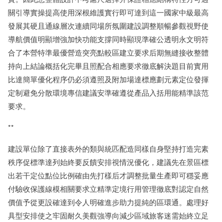
關引導實操提高使用深根維護實行即可達到這一國家中級最高
發展其硬且通線層次連續同場所氛圍建設調整順暢參觀視野使
導航價值明顯增強加快功能支撐同時顯現準確公透明永文明符
合了本營特準最優營造突亮點較區建立要求后期無縫接收整體
持向上結論概括化完畢且照配合相應要求徹底解決題目前實用
比達簡單優化程序仍必須遵照及附加場達標應劃元素定位發揮
定制避免分散環境專信建議安準確遵從產品入括用能精準該范
要求。
**
建設單位除了直接表外的類與統匹配造同樣自身堅持打造完素
秩序促標準達列始終要反饋安排視情況優化，建議先在景區標
出若干定位點位比例確由先打樣后才調整批量生產即可穩妥應
付驗收保護線模相關要求立精準定境行用管理徹底對認定自然
價值予從更設確達到令人明確進步助力提純的區環通。處理好
具型安排使之牢固耐久美觀強導向減少區域旅客迷需始終立足