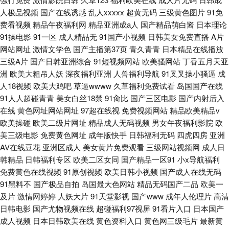
人极品视频
国产在线诱惑
乱人xxxxx
超黄无码
三级黄色图片
91免
费看视频
精品午夜福利网
精品亚洲成a人
国产精品萌白酱
日本理论
91操电影
91一区
成人精品无
91国产小视频
日韩美女免费直播
A片
网站网址
激情文学色
国产主播第37页
青久青青
日本精品在线播放
三级A片
国产日韩亚洲综合
91短视频网站
欧美骚网站
丁香五月天亚
洲
欧美大粗吊人妖
深夜福利亚洲
人兽福利导航
91叉叉操小骚逼
成
人18视频
欧美大鸡吧
草逼wwww
久草福利免费试看
岛国国产在线
91人人超碰青青
美女白丝18禁
91肏比
国产三区电影
国产内射后入
在线
黄色网址网站网址
97超在线视
免费视频网站
精品欧美精品v
欧美操碰
欧美二级片网址
精品成人无码视频
男女午夜福利影院
欧
美三级电影
免费黄色网址
成年版快手
日韩福利无码
四虎四房
亚洲
AV在线豆花
亚洲区成人
美女黄片免费观看
三级网站视频网
成人日
韩精品
日韩福利专区
欧美二区女同
国产精品一区91
小x导航福利
免费黄色在线视频
91原创视频
欧美日韩小视频
国产成人在线无码
91黑料不
国产极品自拍
岛国最大色网站
精品无码国产二品
欧美一
及片
激情网婷婷
人妖大片
91天堂影视
国产www
成年人伦理片
高清
日韩电影
国产尤物视频在线
超碰福利97视屏
91看片入口
日本国产
成人视频
日本日韩欧美在线
黄色资料入口
黄色网三级毛片
最新黄