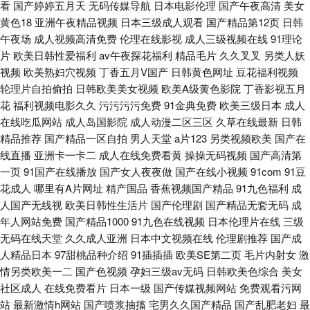
看
国产婷婷五月天
无码传媒导航
日本电影伦理
国产午夜高清
美女
黄色18
亚洲午夜精品视频
日本三级成人观看
国产精品第12页
日韩
午夜场
成人视频高清免费
伦理在线影视
成人三级视频在线
91理论
片
欧美日韩性爱福利
av午夜探花福利
精品毛片
久久叉叉
另类人妖
视频
欧美熟妇穴视频
丁香五月V国产
日韩黄色网址
豆花福利视频
轮理片自拍偷拍
日韩欧美美女视频
欧美A级黄色影院
丁香影视五月
花
福利视频电影久久
污污污污免费
91金典免费
欧美三级日本
成人
在线吃瓜网站
成人岛国影院
成人动漫二区三区
久草在线最新
日韩
精品推荐
国产精品一区自拍
男人天堂
a片123
另类视频欧美
国产在
线直播
亚洲卡一卡二
成人在线免费看黄
操操无码视频
国产高清第
一页
91国产在线播放
国产女人夜夜做
国产在线小视频
91com
91豆
花成人
哪里有A片网址
精产国品
香蕉视频国产精品
91九色福利
成
人国产无线视
欧美日韩性生活片
国产伦理剧
国产精品无套无码
成
年人网站免费
国产精品1000
91九色在线视频
日本伦理片在线
三级
无码在线天堂
久久成人亚洲
日本中文视频在线
伦理剧推荐
国产成
人精品日本
97甜桃品种介绍
91插插插
欧美SE第二页
毛片内射女
激
情另类欧美一二
国产色视频
孕妇三级av无码
日韩欧美色综合
美女
社区成人
在线免费看片
日本一级
国产传媒视频网站
免费观看污网
站
最新激情h网站
国产喷浆抽搐
宅男久久国产精品
国产乱肥老妇
最