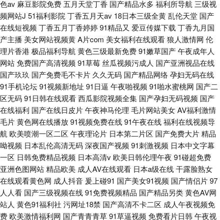
色av
麻豆影院免费
五月天堂丁香
国产精品水多
福利所导航
三级视
频网站J
51福利影院
丁香五月天av
18日本三级全黄
乱伦天堂
国产
在线短视频
丁香五月丁香婷婷
91精品又
爱豆传媒下载
丁香九月国
产主播
美女网站视频黄
A片com
美女福利在线观看
狼人激情网
伦
理片香港
极品福利导航
黄色三级最新免费
91嫩草国产
午夜成年人
网站
免费国产高清视频
91草莓
丝瓜视频污成人
国产亚洲视品在线
国产玖玖
国产免费毛不卡片
久久无码
国产精品网络
孕妇无码在线
91手机论坛
91视频新地址
91日逼
午夜啪视频
91啪水蜜桃网
国产二
区无码
91日韩在线观看
西瓜影院视频全集
国产孕妇无码视频
国产
在线福利
国产在线日皮片
午夜神马伦理
毛片网站美女
AV福利激情
毛片
黄色网在线播放
91视频免费在线
91午夜在线
福利在线视频导
航
欧美喷潮一区二区
午夜理论片
日本第二片区
国产免费大片
精品
呦视频
日本乱伦高清无码
深夜国产视频
91刺激视频
日本中文字幕
一区
日韩免费精品视频
日本高清v
欧美日韩伦理午夜
91碰超免费
亚洲色图网站
精品欧美
成人AV在线观看
日本a级在线
干露脸熟女
在线观看黄色网
成人抖音
爰上碰91
国产美女91视频
国产情侣片
97
人人看
国产三级视频在线
91免费视频精品
国产精品另类
黄色AV网
站人
黄色91福利社
污网址18禁
国产高清不卡二区
成人午夜视频免
费
欧美激情福利网
国产青青青草
91草逼视频
免费看片日韩
午夜视