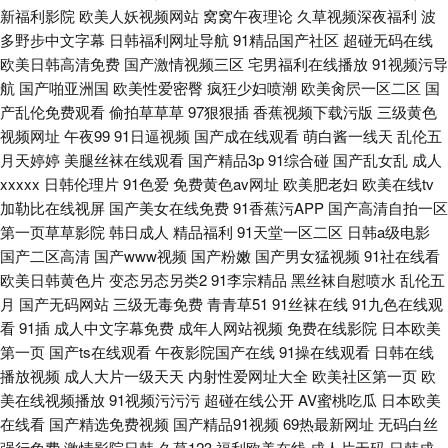
新福利影院
欧美人妖视频网站
窝窝午夜理论
久草视频深夜福利
波
多野步中文字幕
日韩福利网址导航
91精品国产社区
超碰无码在线
欧美日韩高清免费
国产激情视频三区
宅男福利在线播放
91视频污导
航
国产啪亚洲国
欧美性爱密臀
疯狂少妇喷潮
欧美肏屄一区二区
国
产乱伦免费观看
偷拍草草草
97狠狠插
香蕉视频下载污版
三级黄色
视频网址
午夜99
91日逼视频
国产成在线观看
萌白酱一线天
乱伦五
月天婷婷
美腿丝袜在线观看
国产精品3p
91综合碰
国产乱女乱
成人
xxxxx
日韩伦理片
91色爱
免费黄色av网址
欧美肥老妇
欧美在线tv
加勒比在线视屏
国产美女在线免费
91香蕉污APP
国产高清自拍一区
第一页草草影院
韩日成人
精品福利
91天堂一区二区
日韩a级电影
国产二区高清
国产www视频
国产粉嫩
国产男女猛视频
91社在线看
欧美日韩黄色片
变态另态另类2
91李宗精品
黑丝袜自慰喷水
乱伦五
月
国产无码网站
三级无毒免费
青青草51
91丝袜在线
91九色在线观
看
91插
成人中文字幕免费
成年人网站视频
免费在线影院
日本欧美
第一页
国产ts在线观看
午夜影院国产在线
91操在线观看
日韩在线
播放视频
成人大片一级天天
内射性爱网址大全
欧美社区第一页
欧
美在线视频播放
91视频污污污
超碰在线公开
AV蜜桃吃瓜
日本欧美
在线看
国产精选免费视频
国产精品91视频
69热最新网址
无码白丝
强行免费
激情影院日韩
久草123
福利欧美在线
成人片无码
日韩成