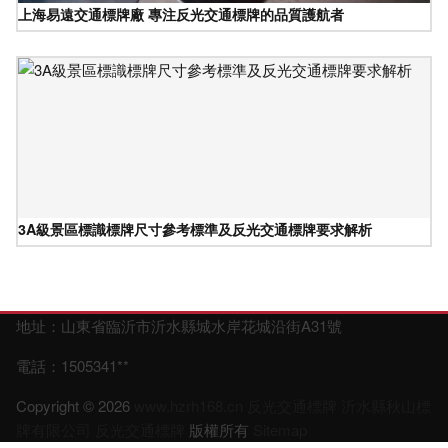
上海易遠交通標牌廠 專注反光交通標牌的品質護航者
3A級景區標識標牌尺寸參考標準及反光交通標牌要求解析
地址：山東省臨沂市沂水縣城水岸花城沿街A31號
電話：1505341**
Copyright © 2026
www.hzrh168.cn
反光交通標牌
沂水縣秋山標
牌有限公司
反光交通標牌
版權所有
Sitemap